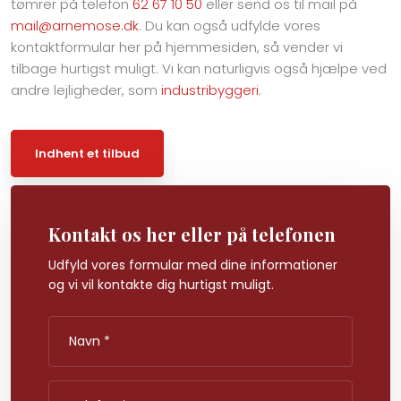
tømrer på telefon
62 67 10 50
eller send os til mail på
mail@arnemose.dk
. Du kan også udfylde vores
kontaktformular her på hjemmesiden, så vender vi
tilbage hurtigst muligt. Vi kan naturligvis også hjælpe ved
andre lejligheder, som
industribyggeri
.
Indhent et tilbud​
Kontakt os her eller på telefonen
Udfyld vores formular med dine informationer
​og vi vil kontakte dig hurtigst muligt.